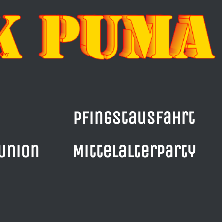
007
g
Pfingstausfahrt
Union
Mittelalterparty