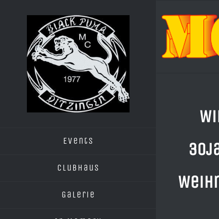
Zum
Inhalt
springen
Wi
Events
30j
Clubhaus
Weih
Galerie