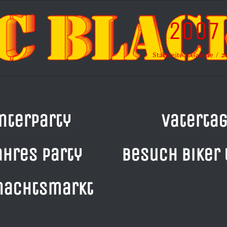
2007
Startseite
Galerie
2
nterparty
Vaterta
ahres Party
Besuch Biker 
nachtsmarkt